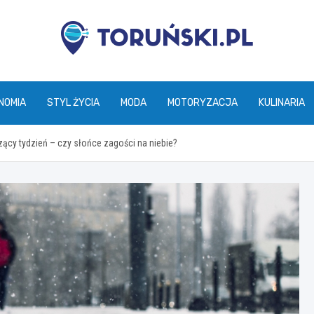
torunski.pl
NOMIA
STYL ŻYCIA
MODA
MOTORYZACJA
KULINARIA
cy tydzień – czy słońce zagości na niebie?