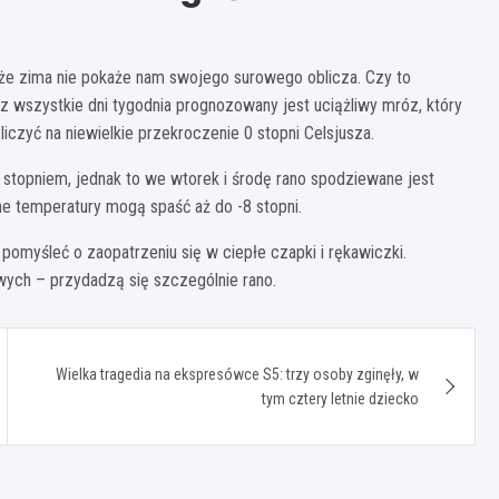
, że zima nie pokaże nam swojego surowego oblicza. Czy to
wszystkie dni tygodnia prognozowany jest uciążliwy mróz, który
czyć na niewielkie przekroczenie 0 stopni Celsjusza.
 stopniem, jednak to we wtorek i środę rano spodziewane jest
ne temperatury mogą spaść aż do -8 stopni.
omyśleć o zaopatrzeniu się w ciepłe czapki i rękawiczki.
ch – przydadzą się szczególnie rano.
Wielka tragedia na ekspresówce S5: trzy osoby zginęły, w
tym cztery letnie dziecko