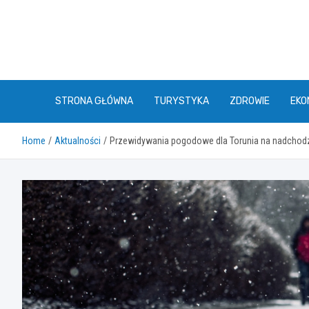
Skip
to
content
STRONA GŁÓWNA
TURYSTYKA
ZDROWIE
EKO
Home
Aktualności
Przewidywania pogodowe dla Torunia na nadchodzą