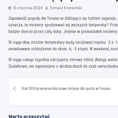
15 stycznia 2024
Tomasz Krzewiński
Zapowiedź pogody dla Torunia na zbliżający się tydzień sugeruje
oznacza, że możemy spodziewać się wyższych temperatur? Przez 
będzie obecny przez całą dobę. Jedynie w poniedziałek możemy li
W ciągu dnia, mroźne temperatury będą oscylować między -3 a -1
umiarkowane ochłodzenie do około -6; -5 stopni. W weekend, noc
W ciągu całego tygodnia odczujemy zimowy chłód, dlatego warto p
Dodatkowo, nie zapomnijmy o skrobaczkach do szyb samochodowy
Nawigacja
Rok 2024 przyniesie kluczowe dotacje dla sportu w Toruniu
wpisu
Warto przeczytać