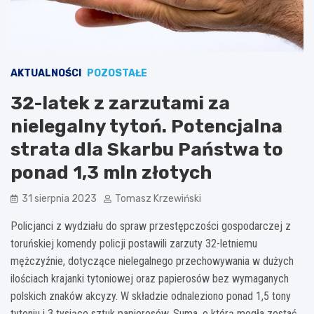
AKTUALNOŚCI
POZOSTAŁE
32-latek z zarzutami za
nielegalny tytoń. Potencjalna
strata dla Skarbu Państwa to
ponad 1,3 mln złotych
31 sierpnia 2023
Tomasz Krzewiński
Policjanci z wydziału do spraw przestępczości gospodarczej z
toruńskiej komendy policji postawili zarzuty 32-letniemu
mężczyźnie, dotyczące nielegalnego przechowywania w dużych
ilościach krajanki tytoniowej oraz papierosów bez wymaganych
polskich znaków akcyzy. W składzie odnaleziono ponad 1,5 tony
tytoniu i 3 tysiące sztuk papierosów. Suma, o którą mogła zostać