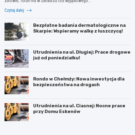
zdrowie, Toruń ma w zanadrzu coś wyjątkowego.…
Czytaj dalej
Bezpłatne badania dermatologiczne na
Skarpie: Wspieramy walkę z łuszczycą!
Utrudnienia na ul. Długiej: Prace drogowe
już od poniedziałku!
Rondo w Chełmży: Nowa inwestycja dla
bezpieczeństwa na drogach
Utrudnienia na ul. Ciasnej: Nocne prace
przy Domu Eskenów