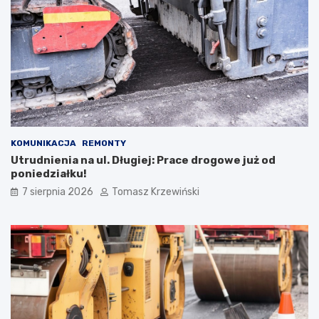
KOMUNIKACJA
REMONTY
Utrudnienia na ul. Długiej: Prace drogowe już od
poniedziałku!
7 sierpnia 2026
Tomasz Krzewiński