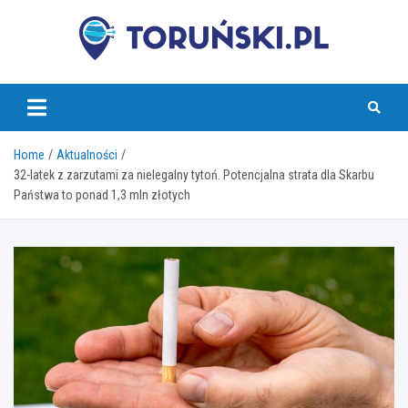
Skip
to
content
torunski.pl
Home
Aktualności
32-latek z zarzutami za nielegalny tytoń. Potencjalna strata dla Skarbu
Państwa to ponad 1,3 mln złotych