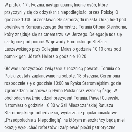
W piątek, 17 stycznia, nastąpi upamiętnienie osób, które
przyczyniły się do odzyskania niepodległości przez Polskę. O
godzinie 10:00 przedstawiciele samorządu miasta złożą hołd pod
obeliskiem Komisarycznego Burmistrza Torunia Ottona Steinborna,
który znajduje się na cmentarzu św. Jerzego. Delegacja uda się
następnie pod pomnik Wojewody Pomorskiego Stefana
Łaszewskiego przy Collegium Maius o godzinie 10:10 oraz pod
pomnik gen. Józefa Hallera o godzinie 10:20.
Główne uroczystości związane z rocznicą powrotu Torunia do
Polski zostały zaplanowane na sobotę, 18 stycznia. Ceremonia
rozpocznie się o godzinie 10:00 na Rynku Staromiejskim, gdzie
zgromadzeni odśpiewają Hymn Polski oraz wzniosą flagę. W
obchodach weźmie udział prezydent Torunia, Paweł Gulewski.
Natomiast o godzinie 10:30 w Sali Mieszczańskiej Ratusza
Staromiejskiego odbędzie się wydarzenie popularnonaukowe
„Przedpołudnie z Niepodległą”, na którym mieszkańcy będą mieli
okazję wysłuchać referatów i zaśpiewać pieśni patriotyczne.