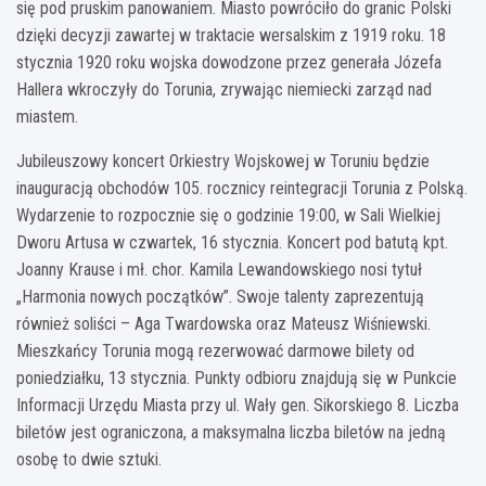
się pod pruskim panowaniem. Miasto powróciło do granic Polski
dzięki decyzji zawartej w traktacie wersalskim z 1919 roku. 18
stycznia 1920 roku wojska dowodzone przez generała Józefa
Hallera wkroczyły do Torunia, zrywając niemiecki zarząd nad
miastem.
Jubileuszowy koncert Orkiestry Wojskowej w Toruniu będzie
inauguracją obchodów 105. rocznicy reintegracji Torunia z Polską.
Wydarzenie to rozpocznie się o godzinie 19:00, w Sali Wielkiej
Dworu Artusa w czwartek, 16 stycznia. Koncert pod batutą kpt.
Joanny Krause i mł. chor. Kamila Lewandowskiego nosi tytuł
„Harmonia nowych początków”. Swoje talenty zaprezentują
również soliści – Aga Twardowska oraz Mateusz Wiśniewski.
Mieszkańcy Torunia mogą rezerwować darmowe bilety od
poniedziałku, 13 stycznia. Punkty odbioru znajdują się w Punkcie
Informacji Urzędu Miasta przy ul. Wały gen. Sikorskiego 8. Liczba
biletów jest ograniczona, a maksymalna liczba biletów na jedną
osobę to dwie sztuki.