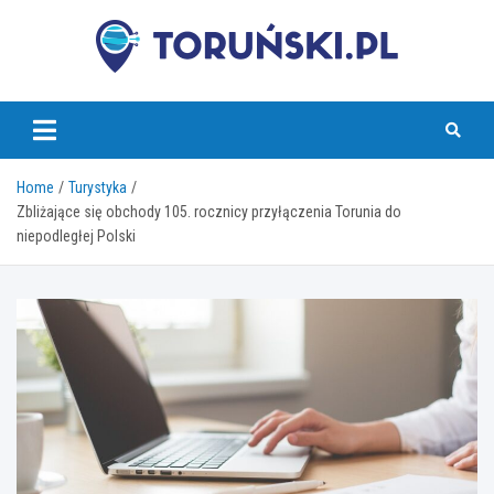
Skip
to
content
torunski.pl
Home
Turystyka
Zbliżające się obchody 105. rocznicy przyłączenia Torunia do
niepodległej Polski