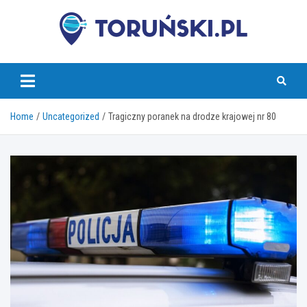
Skip
to
content
torunski.pl
Home
Uncategorized
Tragiczny poranek na drodze krajowej nr 80