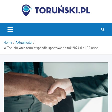
Skip
to
content
torunski.pl
Home
Aktualności
W Toruniu wręczono stypendia sportowe na rok 2024 dla 130 osób