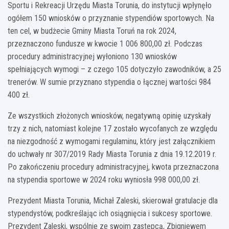
Sportu i Rekreacji Urzędu Miasta Torunia, do instytucji wpłynęło
ogółem 150 wniosków o przyznanie stypendiów sportowych. Na
ten cel, w budżecie Gminy Miasta Toruń na rok 2024,
przeznaczono fundusze w kwocie 1 006 800,00 zł. Podczas
procedury administracyjnej wyłoniono 130 wniosków
spełniających wymogi – z czego 105 dotyczyło zawodników, a 25
trenerów. W sumie przyznano stypendia o łącznej wartości 984
400 zł.
Ze wszystkich złożonych wniosków, negatywną opinię uzyskały
trzy z nich, natomiast kolejne 17 zostało wycofanych ze względu
na niezgodność z wymogami regulaminu, który jest załącznikiem
do uchwały nr 307/2019 Rady Miasta Torunia z dnia 19.12.2019 r.
Po zakończeniu procedury administracyjnej, kwota przeznaczona
na stypendia sportowe w 2024 roku wyniosła 998 000,00 zł.
Prezydent Miasta Torunia, Michał Zaleski, skierował gratulacje dla
stypendystów, podkreślając ich osiągnięcia i sukcesy sportowe.
Prezydent Zaleski, wspólnie ze swoim zastępcą, Zbigniewem