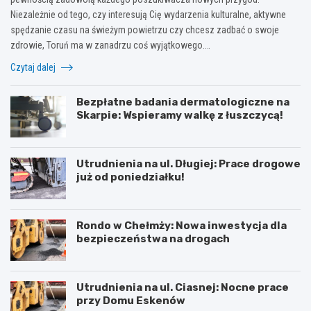
Niezależnie od tego, czy interesują Cię wydarzenia kulturalne, aktywne
spędzanie czasu na świeżym powietrzu czy chcesz zadbać o swoje
zdrowie, Toruń ma w zanadrzu coś wyjątkowego.…
Czytaj dalej
Bezpłatne badania dermatologiczne na
Skarpie: Wspieramy walkę z łuszczycą!
Utrudnienia na ul. Długiej: Prace drogowe
już od poniedziałku!
Rondo w Chełmży: Nowa inwestycja dla
bezpieczeństwa na drogach
Utrudnienia na ul. Ciasnej: Nocne prace
przy Domu Eskenów