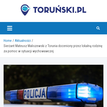
Skip
to
content
torunski.pl
Home
Aktualności
Sierżant Mateusz Maliszewski z Torunia doceniony przez lokalną rodzinę
za pomoc w sytuacji wychowawczej