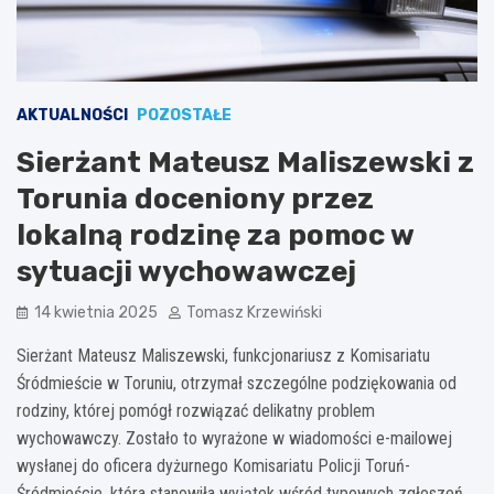
AKTUALNOŚCI
POZOSTAŁE
Sierżant Mateusz Maliszewski z
Torunia doceniony przez
lokalną rodzinę za pomoc w
sytuacji wychowawczej
14 kwietnia 2025
Tomasz Krzewiński
Sierżant Mateusz Maliszewski, funkcjonariusz z Komisariatu
Śródmieście w Toruniu, otrzymał szczególne podziękowania od
rodziny, której pomógł rozwiązać delikatny problem
wychowawczy. Zostało to wyrażone w wiadomości e-mailowej
wysłanej do oficera dyżurnego Komisariatu Policji Toruń-
Śródmieście, która stanowiła wyjątek wśród typowych zgłoszeń.