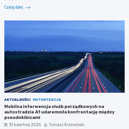
Czytaj dalej
AKTUALNOŚCI
MOTORYZACJA
Mobilna interwencja służb porządkowych na
autostradzie A1 udaremniła konfrontację między
pseudokibicami
10 kwietnia 2025
Tomasz Krzewiński