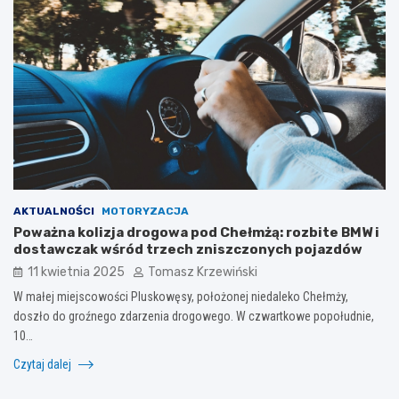
AKTUALNOŚCI
MOTORYZACJA
Poważna kolizja drogowa pod Chełmżą: rozbite BMW i
dostawczak wśród trzech zniszczonych pojazdów
11 kwietnia 2025
Tomasz Krzewiński
W małej miejscowości Pluskowęsy, położonej niedaleko Chełmży,
doszło do groźnego zdarzenia drogowego. W czwartkowe popołudnie,
10…
Czytaj dalej