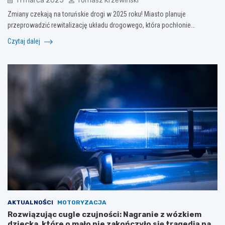
11 marca 2025
Tomasz Krzewiński
Zmiany czekają na toruńskie drogi w 2025 roku! Miasto planuje
przeprowadzić rewitalizację układu drogowego, która pochłonie…
Czytaj dalej
AKTUALNOŚCI
MOTORYZACJA
Rozwiązując cugle czujności: Nagranie z wózkiem
dziecka, które o mało nie zakończyło się tragedią na