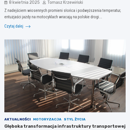
8 kwietnia 2025
Tomasz Krzewiński
Z nadejściem wiosennych promieni słońca i podwyższenia temperatur,
entuzjaści jazdy na motocyklach wracają na polskie drogi.…
Czytaj dalej
AKTUALNOŚCI
MOTORYZACJA
STYL ŻYCIA
Głęboka transformacja infrastruktury transportowej