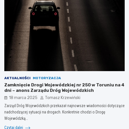
AKTUALNOŚCI
MOTORYZACJA
Zamknięcie Drogi Wojewódzkiej nr 250 w Toruniu na 4
dni – anons Zarządu Dróg Wojewódzkich
18 marca 2025
Tomasz Krzewiński
Zarząd Dróg Wojewódzkich przekazał najnowsze wiadomości dotyczące
nadchodzącej sytuacji na drogach. Konkretnie chodzi o Drogę
Wojewódzką…
Czytaj dalej