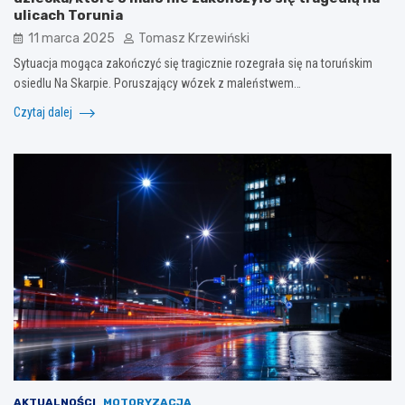
ulicach Torunia
11 marca 2025
Tomasz Krzewiński
Sytuacja mogąca zakończyć się tragicznie rozegrała się na toruńskim
osiedlu Na Skarpie. Poruszający wózek z maleństwem…
Czytaj dalej
AKTUALNOŚCI
MOTORYZACJA