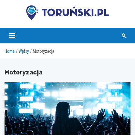
Skip
to
content
torunski.pl
Home
Wpisy
Motoryzacja
Motoryzacja