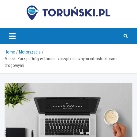
Skip
to
content
torunski.pl
Home
Motoryzacja
Miejski Zarząd Dróg w Toruniu zarządza licznymi infrastrukturami
drogowymi