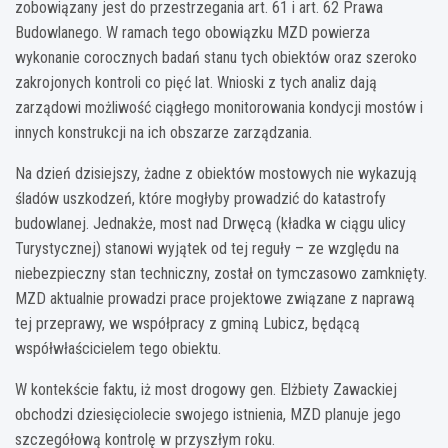
zobowiązany jest do przestrzegania art. 61 i art. 62 Prawa
Budowlanego. W ramach tego obowiązku MZD powierza
wykonanie corocznych badań stanu tych obiektów oraz szeroko
zakrojonych kontroli co pięć lat. Wnioski z tych analiz dają
zarządowi możliwość ciągłego monitorowania kondycji mostów i
innych konstrukcji na ich obszarze zarządzania.
Na dzień dzisiejszy, żadne z obiektów mostowych nie wykazują
śladów uszkodzeń, które mogłyby prowadzić do katastrofy
budowlanej. Jednakże, most nad Drwęcą (kładka w ciągu ulicy
Turystycznej) stanowi wyjątek od tej reguły – ze względu na
niebezpieczny stan techniczny, został on tymczasowo zamknięty.
MZD aktualnie prowadzi prace projektowe związane z naprawą
tej przeprawy, we współpracy z gminą Lubicz, będącą
współwłaścicielem tego obiektu.
W kontekście faktu, iż most drogowy gen. Elżbiety Zawackiej
obchodzi dziesięciolecie swojego istnienia, MZD planuje jego
szczegółową kontrolę w przyszłym roku.