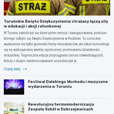
Toruńskie Święto Dziękczynienia: strażacy łączą siły
w edukacji i akcji ratunkowej
W Toruniu zakończył się dzień pełen emocji i zaangażowania, podczas
którego odbyło się Święto Dziękczynienia w Rodzinie. To coroczne
wydarzenie nie tylko gromadzi tłumy mieszkańców, ale także koncentruje
się na wzbogacaniu wiedzy społecznej i promowaniu działalności
strażackiej. Tegoroczna edycja przyciągnęła rzesze odwiedzających,
którzy z dużym zainteresowaniem uczestniczyli w…
Czytaj dalej
Festiwal Dalekiego Wschodu i muzyczne
wydarzenia w Toruniu
Rewolucyjna termomodernizacja
Zespołu Szkół w Dobrzejewicach