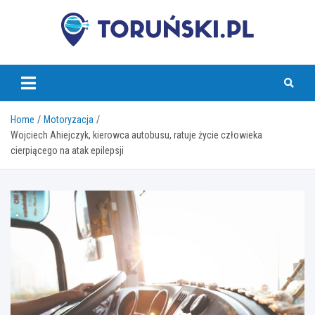
Skip
to
content
torunski.pl
Home
Motoryzacja
Wojciech Ahiejczyk, kierowca autobusu, ratuje życie człowieka
cierpiącego na atak epilepsji