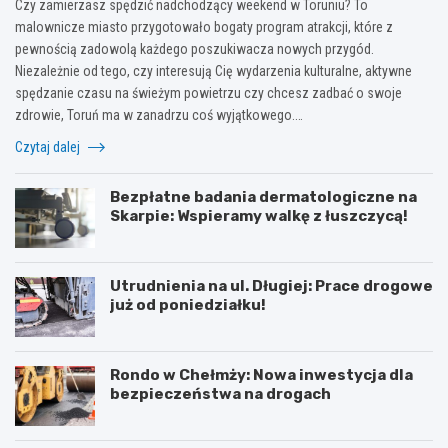
Czy zamierzasz spędzić nadchodzący weekend w Toruniu? To
malownicze miasto przygotowało bogaty program atrakcji, które z
pewnością zadowolą każdego poszukiwacza nowych przygód.
Niezależnie od tego, czy interesują Cię wydarzenia kulturalne, aktywne
spędzanie czasu na świeżym powietrzu czy chcesz zadbać o swoje
zdrowie, Toruń ma w zanadrzu coś wyjątkowego.…
Czytaj dalej
Bezpłatne badania dermatologiczne na
Skarpie: Wspieramy walkę z łuszczycą!
Utrudnienia na ul. Długiej: Prace drogowe
już od poniedziałku!
Rondo w Chełmży: Nowa inwestycja dla
bezpieczeństwa na drogach