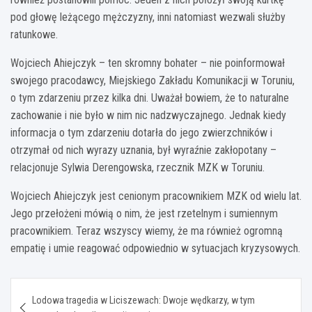
pod głowę leżącego mężczyzny, inni natomiast wezwali służby
ratunkowe.
Wojciech Ahiejczyk – ten skromny bohater – nie poinformował
swojego pracodawcy, Miejskiego Zakładu Komunikacji w Toruniu,
o tym zdarzeniu przez kilka dni. Uważał bowiem, że to naturalne
zachowanie i nie było w nim nic nadzwyczajnego. Jednak kiedy
informacja o tym zdarzeniu dotarła do jego zwierzchników i
otrzymał od nich wyrazy uznania, był wyraźnie zakłopotany –
relacjonuje Sylwia Derengowska, rzecznik MZK w Toruniu.
Wojciech Ahiejczyk jest cenionym pracownikiem MZK od wielu lat.
Jego przełożeni mówią o nim, że jest rzetelnym i sumiennym
pracownikiem. Teraz wszyscy wiemy, że ma również ogromną
empatię i umie reagować odpowiednio w sytuacjach kryzysowych.
Nawigacja
Lodowa tragedia w Liciszewach: Dwoje wędkarzy, w tym
wpisu