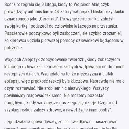
Scena rozegrała się 9 lutego, kiedy to Wojciech Ahiejczyk
prowadzący autobus linii nr 44 zatrzymał pojazd blisko przystanku
oznaczonego jako „Ceramika”. Po wyłączeniu silnika, założył
swoją kurtkę i podszedł do człowieka leżącego na przystanku.
Pasażerowie początkowo byli zaskoczeni, ale szybko zrozumieli,
że kierowca udziela pierwszej pomocy człowiekowi będącemu w
potrzebie.
Wojciech Ahiejczyk zdecydowanie twierdzi: „Kiedy zobaczyłem
leżącego człowieka, nie miałem żadnych wątpliwości co do moich
następnych działań. Wyglądało na to, że mężczyzna ma atak
epilepsji, więc prędkość reakcji była kluczowa. Naprawdę nie ma o
czym rozmawiać. Nie zrobiłem nic niezwykłego. Wszyscy
powinniśmy reagować tak samo. Nie możemy pozostać
obojętnymi, kiedy widzimy, że coś złego się dzieje. Często od
szybkiej reakcji zależy zdrowie, a nawet życie innej osoby”.
Jego działania spowodowały, że inni świadkowie i pasażerowie
również postanowili pomóc. Jeden z nich położył swoją kurtkę