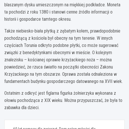
blaszanym dysku umieszczonym na miękkiej podkładce. Moneta
ta pochodzi z roku 1380 i stanowi cenne źródło informacji o
historii i gospodarce tamtego okresu.
Także niebiesko-biała płytką z zębatym kołem, prawdopodobnie
pochodzącą z kościoła był obecny na tym terenie. W innych
częściach Torunia odkryto podobne płytki, co może sugerować
związki z benedyktynkami obecnymi w mieście. O kolejnym
znalezisku – kościanej oprawie krzyżackiego noża – można
powiedzieć, że rzuca światło na początki obecności Zakonu
Krzyżackiego na tym obszarze. Oprawa została odnaleziona w
fundamentach budynku gospodarczego datowanego na XVII wiek.
Ostatnim z odkryć jest figlarna figurka żołnierzyka wykonana z
ołowiu pochodząca z XIX wieku. Można przypuszczać, że była to
zabawka dla dzieci.
Nawigacja
60 lat pomocy dla zwierząt. Dom pełen miłości dla