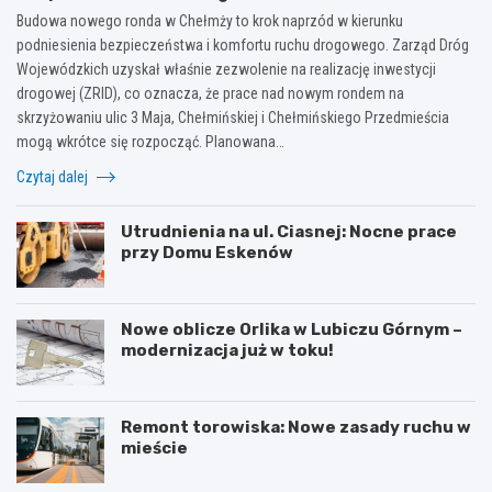
Budowa nowego ronda w Chełmży to krok naprzód w kierunku
podniesienia bezpieczeństwa i komfortu ruchu drogowego. Zarząd Dróg
Wojewódzkich uzyskał właśnie zezwolenie na realizację inwestycji
drogowej (ZRID), co oznacza, że prace nad nowym rondem na
skrzyżowaniu ulic 3 Maja, Chełmińskiej i Chełmińskiego Przedmieścia
mogą wkrótce się rozpocząć. Planowana…
Czytaj dalej
Utrudnienia na ul. Ciasnej: Nocne prace
przy Domu Eskenów
Nowe oblicze Orlika w Lubiczu Górnym –
modernizacja już w toku!
Remont torowiska: Nowe zasady ruchu w
mieście