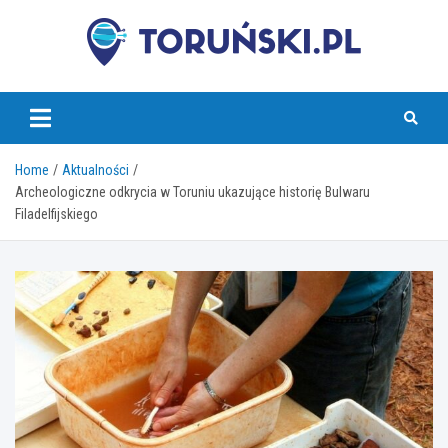
Skip
to
content
torunski.pl
Home
Aktualności
Archeologiczne odkrycia w Toruniu ukazujące historię Bulwaru
Filadelfijskiego