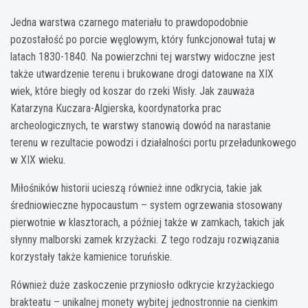
Jedna warstwa czarnego materiału to prawdopodobnie
pozostałość po porcie węglowym, który funkcjonował tutaj w
latach 1830-1840. Na powierzchni tej warstwy widoczne jest
także utwardzenie terenu i brukowane drogi datowane na XIX
wiek, które biegły od koszar do rzeki Wisły. Jak zauważa
Katarzyna Kuczara-Algierska, koordynatorka prac
archeologicznych, te warstwy stanowią dowód na narastanie
terenu w rezultacie powodzi i działalności portu przeładunkowego
w XIX wieku.
Miłośników historii ucieszą również inne odkrycia, takie jak
średniowieczne hypocaustum – system ogrzewania stosowany
pierwotnie w klasztorach, a później także w zamkach, takich jak
słynny malborski zamek krzyżacki. Z tego rodzaju rozwiązania
korzystały także kamienice toruńskie.
Również duże zaskoczenie przyniosło odkrycie krzyżackiego
brakteatu – unikalnej monety wybitej jednostronnie na cienkim