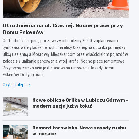
Utrudnienia na ul. Ciasnej: Nocne prace przy
Domu Eskenów
Od 10 do 12 sierpnia, począwszy od godziny 20:00, zaplanowano
tymczasowe wyłączenie ruchu na ulicy Ciasnej, na odcinku pomiędzy
ulicą Łazienną a Mostową. Mieszkańcom oraz właścicielom pojazdów
zaleca się unikanie parkowania w tej strefie. Nocne prace remontowe
Przyczyną zamknięcia jest planowana renowacja fasady Domu
Eskenów. Do tych prac…
Czytaj dalej
Nowe oblicze Orlika w Lubiczu Górnym –
modernizacja już w toku!
Remont torowiska: Nowe zasady ruchu
w mieście