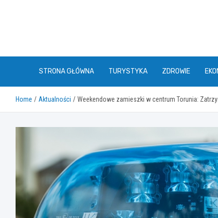
Skip
to
content
STRONA GŁÓWNA
TURYSTYKA
ZDROWIE
EKO
Home
Aktualności
Weekendowe zamieszki w centrum Torunia: Zatrzym