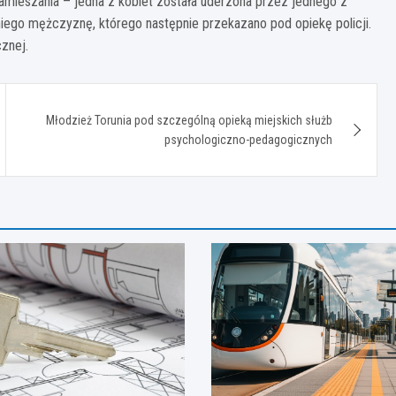
 zamieszania – jedna z kobiet została uderzona przez jednego z
iego mężczyznę, którego następnie przekazano pod opiekę policji.
znej.
Młodzież Torunia pod szczególną opieką miejskich służb
psychologiczno-pedagogicznych