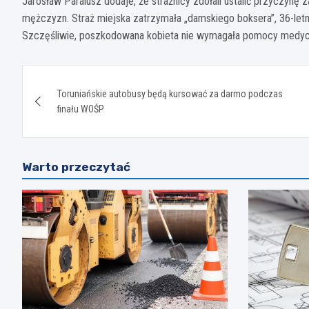
Jarosław Paralusz dodaje, że strażnicy zdołali ustalić przyczynę
mężczyzn. Straż miejska zatrzymała „damskiego boksera”, 36-letn
Szczęśliwie, poszkodowana kobieta nie wymagała pomocy medyc
Nawigacja
Toruniańskie autobusy będą kursować za darmo podczas
wpisu
finału WOŚP
Warto przeczytać