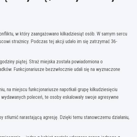
fliktu, w który zaangażowano kilkadziesiąt osób. W samym sercu
scowi strażnicy. Podczas tej akcji udało im się zatrzymać 36-
godziny piątej. Straż miejska została powiadomiona o
adków. Funkcjonariusze bezzwłocznie udali się na wyznaczone
iu, na miejscu funkcjonariusze napotkali grupę kilkudziesięciu
o wydawanych poleceń, te osoby eskalowały swoje agresywne
y stłumić narastającą agresję. Dzięki temu stanowczemu działaniu,