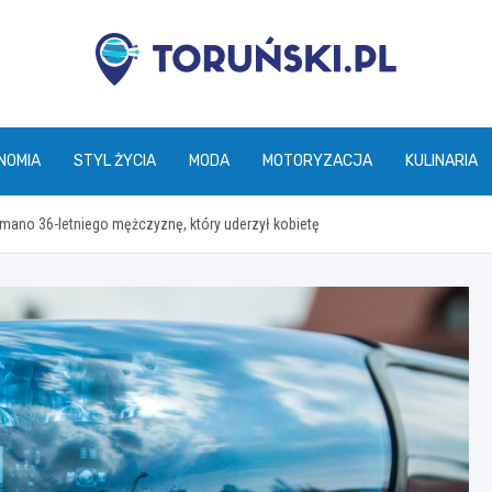
torunski.pl
NOMIA
STYL ŻYCIA
MODA
MOTORYZACJA
KULINARIA
ano 36-letniego mężczyznę, który uderzył kobietę