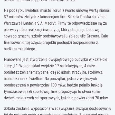
Na początku kwietnia, miasto Toruń zawarło umowę wartą niemal
37 milionów złotych z konsorcjum firm Balzola Polska sp. z o.o.
Warszawa i Lantania S.A. Madryt. Firmy te odpowiedzialne są za
pierwszy etap realizacji inwestycji, który obejmuje budowę
nowego gmachu szkoły podstawowej u zbiegu ulic Grasera. Całe
finansowanie tej części projektu pochodzi bezpośrednio z
budżetu miejskiego.
Planowane jest stworzenie dwupiętrowego budynku w kształcie
litery „L”. W jego skład wejdzie 17 sal lekcyjnych, 4 duże
pomieszczenia tematyczne, część administracyjna, stołówka,
biblioteka oraz świetlica. Na początku, jedno z większych
pomieszczeń o powierzchni 100 mkw. będzie pełniło funkcję
tymczasowej sali sportowej. Inna propozycja to stworzenie
dwóch mniejszych sal sportowych, każda o powierzchni 70 mkw.
Szkoła zostanie wyposażona w rozwiązania służące dostosowaniu
jej do potrzeb osób z niepełnosprawnościami. Biorąc pod uwagę