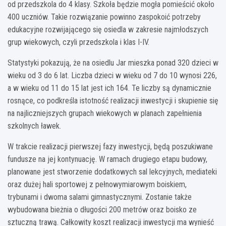
od przedszkola do 4 klasy. Szkoła będzie mogła pomieścić około
400 uczniów. Takie rozwiązanie powinno zaspokoić potrzeby
edukacyjne rozwijającego się osiedla w zakresie najmłodszych
grup wiekowych, czyli przedszkola i klas I-IV.
Statystyki pokazują, że na osiedlu Jar mieszka ponad 320 dzieci w
wieku od 3 do 6 lat. Liczba dzieci w wieku od 7 do 10 wynosi 226,
a w wieku od 11 do 15 lat jest ich 164. Te liczby są dynamicznie
rosnące, co podkreśla istotność realizacji inwestycji i skupienie się
na najliczniejszych grupach wiekowych w planach zapełnienia
szkolnych ławek.
W trakcie realizacji pierwszej fazy inwestycji, będą poszukiwane
fundusze na jej kontynuację. W ramach drugiego etapu budowy,
planowane jest stworzenie dodatkowych sal lekcyjnych, mediateki
oraz dużej hali sportowej z pełnowymiarowym boiskiem,
trybunami i dwoma salami gimnastycznymi. Zostanie także
wybudowana bieżnia o długości 200 metrów oraz boisko ze
sztuczną trawą. Całkowity koszt realizacji inwestycji ma wynieść