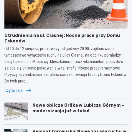
Utrudnienia na ul. Ciasnej: Nocne prace przy Domu
Eskenów
Od 10 do 12 sierpnia, począwszy od godziny 20:00, zaplanowano
tymczasowe wyłączenie ruchu na ulicy Ciasnej, na odcinku pomiędzy
ulicą Łazienną a Mostową. Mieszkańcom oraz właścicielom pojazdów
zaleca się unikanie parkowania w tej strefie. Nocne prace remontowe
Przyczyną zamknięcia jest planowana renowacja fasady Domu Eskenów.
Do tych prac…
Czytaj dalej
Nowe oblicze Orlika w Lubiczu Górnym –
modernizacja już w toku!
Remont torowiska: Nowe zasady ruchu w