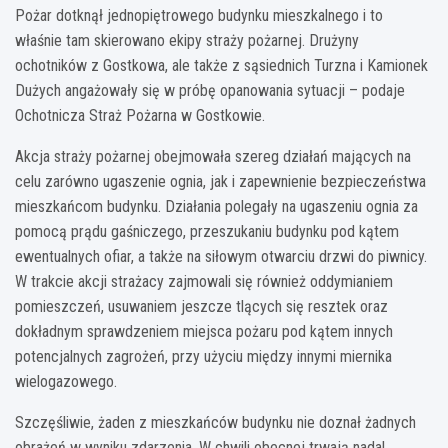
Pożar dotknął jednopiętrowego budynku mieszkalnego i to
właśnie tam skierowano ekipy straży pożarnej. Drużyny
ochotników z Gostkowa, ale także z sąsiednich Turzna i Kamionek
Dużych angażowały się w próbę opanowania sytuacji – podaje
Ochotnicza Straż Pożarna w Gostkowie.
Akcja straży pożarnej obejmowała szereg działań mających na
celu zarówno ugaszenie ognia, jak i zapewnienie bezpieczeństwa
mieszkańcom budynku. Działania polegały na ugaszeniu ognia za
pomocą prądu gaśniczego, przeszukaniu budynku pod kątem
ewentualnych ofiar, a także na siłowym otwarciu drzwi do piwnicy.
W trakcie akcji strażacy zajmowali się również oddymianiem
pomieszczeń, usuwaniem jeszcze tlących się resztek oraz
dokładnym sprawdzeniem miejsca pożaru pod kątem innych
potencjalnych zagrożeń, przy użyciu między innymi miernika
wielogazowego.
Szczęśliwie, żaden z mieszkańców budynku nie doznał żadnych
obrażeń w wyniku zdarzenia. W chwili obecnej trwają nadal