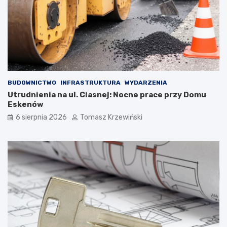
BUDOWNICTWO
INFRASTRUKTURA
WYDARZENIA
Utrudnienia na ul. Ciasnej: Nocne prace przy Domu
Eskenów
6 sierpnia 2026
Tomasz Krzewiński