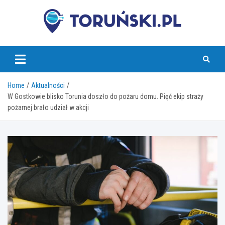
Skip
to
content
torunski.pl
Home
Aktualności
W Gostkowie blisko Torunia doszło do pożaru domu. Pięć ekip straży
pożarnej brało udział w akcji