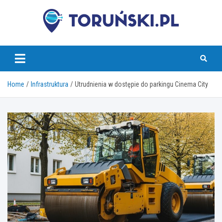
Skip
to
content
torunski.pl
Home
Infrastruktura
Utrudnienia w dostępie do parkingu Cinema City