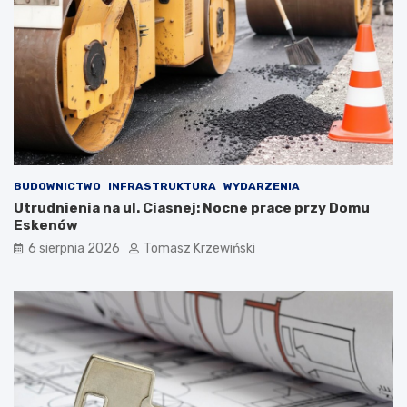
BUDOWNICTWO
INFRASTRUKTURA
WYDARZENIA
Utrudnienia na ul. Ciasnej: Nocne prace przy Domu
Eskenów
6 sierpnia 2026
Tomasz Krzewiński