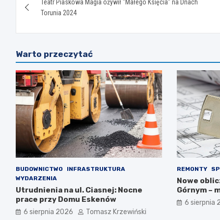
Teatr Piaskowa Magia ożywił "Małego Księcia" na Dnach
wpisu
Torunia 2024
Warto przeczytać
BUDOWNICTWO
INFRASTRUKTURA
REMONTY
SP
WYDARZENIA
Nowe oblic
Utrudnienia na ul. Ciasnej: Nocne
Górnym – m
prace przy Domu Eskenów
6 sierpnia
6 sierpnia 2026
Tomasz Krzewiński