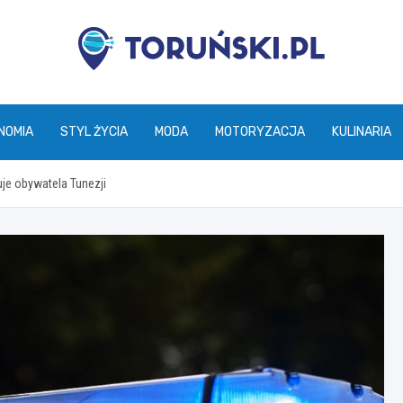
torunski.pl
NOMIA
STYL ŻYCIA
MODA
MOTORYZACJA
KULINARIA
uje obywatela Tunezji