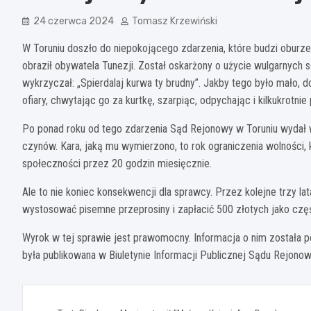
24 czerwca 2024
Tomasz Krzewiński
W Toruniu doszło do niepokojącego zdarzenia, które budzi oburze
obraził obywatela Tunezji. Został oskarżony o użycie wulgarnych
wykrzyczał: „Spierdalaj kurwa ty brudny”. Jakby tego było mało, d
ofiary, chwytając go za kurtkę, szarpiąc, odpychając i kilkukrotnie
Po ponad roku od tego zdarzenia Sąd Rejonowy w Toruniu wydał
czynów. Kara, jaką mu wymierzono, to rok ograniczenia wolności,
społeczności przez 20 godzin miesięcznie.
Ale to nie koniec konsekwencji dla sprawcy. Przez kolejne trzy la
wystosować pisemne przeprosiny i zapłacić 500 złotych jako czę
Wyrok w tej sprawie jest prawomocny. Informacja o nim została p
była publikowana w Biuletynie Informacji Publicznej Sądu Rejono
Nawigacja