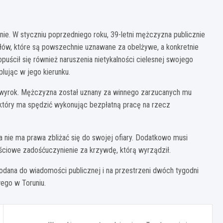
nie. W styczniu poprzedniego roku, 39-letni mężczyzna publicznie
 słów, które są powszechnie uznawane za obelżywe, a konkretnie
opuścił się również naruszenia nietykalności cielesnej swojego
 plując w jego kierunku.
 wyrok. Mężczyzna został uznany za winnego zarzucanych mu
 który ma spędzić wykonując bezpłatną pracę na rzecz
ta nie ma prawa zbliżać się do swojej ofiary. Dodatkowo musi
ściowe zadośćuczynienie za krzywdę, którą wyrządził.
odana do wiadomości publicznej i na przestrzeni dwóch tygodni
wego w Toruniu.