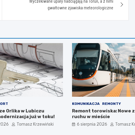
Wyczekiwane upały nadciągają na Toruń, a z nimi
gwałtowne zjawiska meteorologiczne
ORT
KOMUNIKACJA
REMONTY
ze Orlika w Lubiczu
Remont torowiska: Nowe 
odernizacja już w toku!
ruchu w mieście
 2026
Tomasz Krzewiński
6 sierpnia 2026
Tomasz Kr