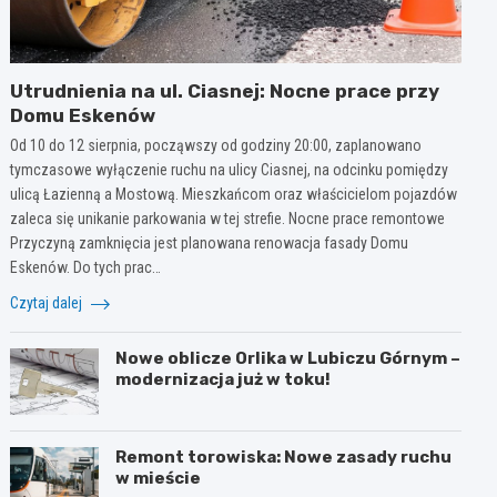
Utrudnienia na ul. Ciasnej: Nocne prace przy
Domu Eskenów
Od 10 do 12 sierpnia, począwszy od godziny 20:00, zaplanowano
tymczasowe wyłączenie ruchu na ulicy Ciasnej, na odcinku pomiędzy
ulicą Łazienną a Mostową. Mieszkańcom oraz właścicielom pojazdów
zaleca się unikanie parkowania w tej strefie. Nocne prace remontowe
Przyczyną zamknięcia jest planowana renowacja fasady Domu
Eskenów. Do tych prac…
Czytaj dalej
Nowe oblicze Orlika w Lubiczu Górnym –
modernizacja już w toku!
Remont torowiska: Nowe zasady ruchu
w mieście