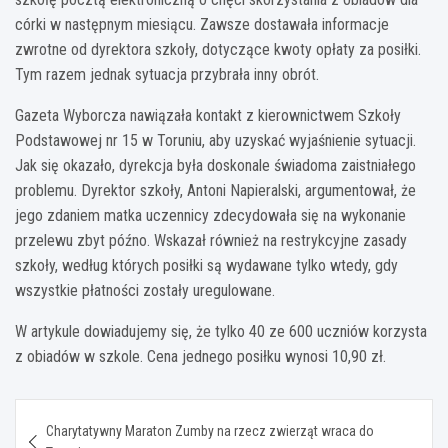
córki w następnym miesiącu. Zawsze dostawała informacje
zwrotne od dyrektora szkoły, dotyczące kwoty opłaty za posiłki.
Tym razem jednak sytuacja przybrała inny obrót.
Gazeta Wyborcza nawiązała kontakt z kierownictwem Szkoły
Podstawowej nr 15 w Toruniu, aby uzyskać wyjaśnienie sytuacji.
Jak się okazało, dyrekcja była doskonale świadoma zaistniałego
problemu. Dyrektor szkoły, Antoni Napieralski, argumentował, że
jego zdaniem matka uczennicy zdecydowała się na wykonanie
przelewu zbyt późno. Wskazał również na restrykcyjne zasady
szkoły, według których posiłki są wydawane tylko wtedy, gdy
wszystkie płatności zostały uregulowane.
W artykule dowiadujemy się, że tylko 40 ze 600 uczniów korzysta
z obiadów w szkole. Cena jednego posiłku wynosi 10,90 zł.
Nawigacja
Charytatywny Maraton Zumby na rzecz zwierząt wraca do
wpisu