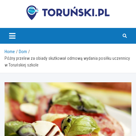
Skip
to
content
torunski.pl
Home
Dom
Późny przelew za obiady skutkował odmową wydania posiłku uczennicy
w Toruńskiej szkole