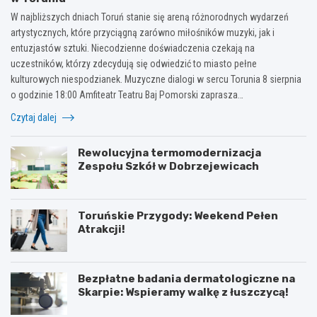
W najbliższych dniach Toruń stanie się areną różnorodnych wydarzeń
artystycznych, które przyciągną zarówno miłośników muzyki, jak i
entuzjastów sztuki. Niecodzienne doświadczenia czekają na
uczestników, którzy zdecydują się odwiedzić to miasto pełne
kulturowych niespodzianek. Muzyczne dialogi w sercu Torunia 8 sierpnia
o godzinie 18:00 Amfiteatr Teatru Baj Pomorski zaprasza…
Czytaj dalej
Rewolucyjna termomodernizacja
Zespołu Szkół w Dobrzejewicach
Toruńskie Przygody: Weekend Pełen
Atrakcji!
Bezpłatne badania dermatologiczne na
Skarpie: Wspieramy walkę z łuszczycą!