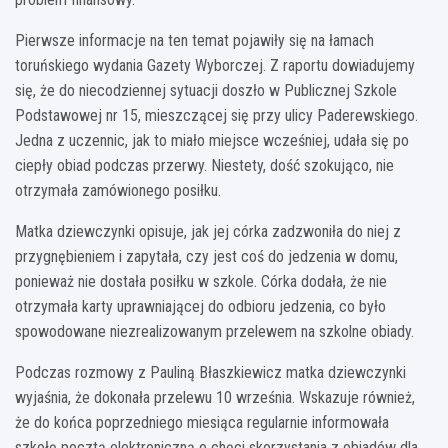
Pierwsze informacje na ten temat pojawiły się na łamach
toruńskiego wydania Gazety Wyborczej. Z raportu dowiadujemy
się, że do niecodziennej sytuacji doszło w Publicznej Szkole
Podstawowej nr 15, mieszczącej się przy ulicy Paderewskiego.
Jedna z uczennic, jak to miało miejsce wcześniej, udała się po
ciepły obiad podczas przerwy. Niestety, dość szokująco, nie
otrzymała zamówionego posiłku.
Matka dziewczynki opisuje, jak jej córka zadzwoniła do niej z
przygnębieniem i zapytała, czy jest coś do jedzenia w domu,
ponieważ nie dostała posiłku w szkole. Córka dodała, że nie
otrzymała karty uprawniającej do odbioru jedzenia, co było
spowodowane niezrealizowanym przelewem na szkolne obiady.
Podczas rozmowy z Pauliną Błaszkiewicz matka dziewczynki
wyjaśnia, że dokonała przelewu 10 września. Wskazuje również,
że do końca poprzedniego miesiąca regularnie informowała
szkołę pocztą elektroniczną o chęci skorzystania z obiadów dla