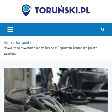
Skip
to
content
torunski.pl
Home
Transport
Nowa trasa rowerowa łączy Turzno z Papowem Toruńskim już we
wrześniu!