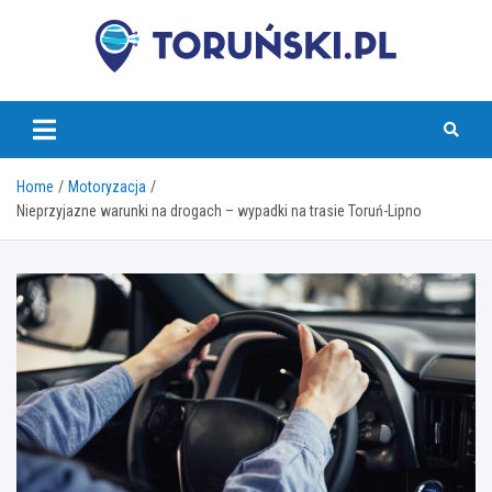
Skip
to
content
torunski.pl
Home
Motoryzacja
Nieprzyjazne warunki na drogach – wypadki na trasie Toruń-Lipno