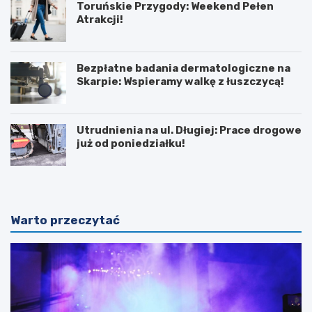
Toruńskie Przygody: Weekend Pełen
Atrakcji!
Bezpłatne badania dermatologiczne na
Skarpie: Wspieramy walkę z łuszczycą!
Utrudnienia na ul. Długiej: Prace drogowe
już od poniedziałku!
Warto przeczytać