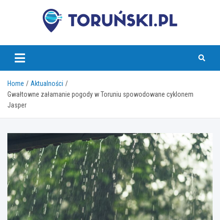
Skip
to
content
torunski.pl
Home
Aktualności
Gwałtowne załamanie pogody w Toruniu spowodowane cyklonem
Jasper