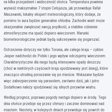
na kilka przejaśnień i widoczność słońca. Temperatura powinna
wynieść maksymalnie 7 stopni Celsjusza, jak przewiduje Rafał
Maszewski, lokalny ekspert meteorologiczny, który dodaje, że
pomimo to aura będzie generalnie chłodna. Zachodni wiatr może
okazjonalnie zwiększać swoją prędkość, a stabilne ciśnienie
atmosferyczne ma spaść dopiero wieczorem. Warunki
biometeorologiczne jednak będą sukcesywnie się pogarszać.
Ostrzeżenie dotyczy nie tylko Torunia, ale całego kraju – cyklon
Jasper nadchodzi do Polski i jego wpływ odczujemy wieczorem.
Charakterystyczne dla niego będą intensywne opady deszczu
(choć w niektórych częściach kraju spodziewany jest śnieg), które
znacząco utrudnią poruszanie się po mieście. Wskazane będzie
więc zabezpieczenie się parasolem, zarówno dziś, jak i jutro.
Dodatkowo należy spodziewać się silnych porywów wiatru.
Według prognoz, poprawa pogody nastąpi dopiero w środę. Tego
dnia słońce przebije się przez chmury i zacznie dominować nad
miastem. Niestety, w kolejnych dniach przewiduje się powrót do