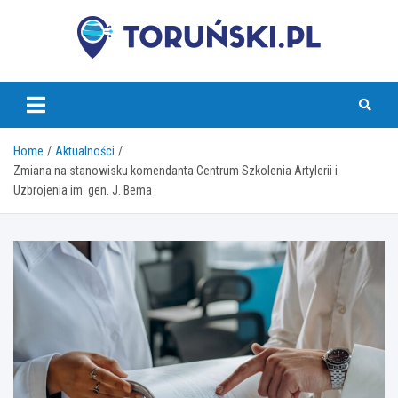
Skip
to
content
torunski.pl
Home
Aktualności
Zmiana na stanowisku komendanta Centrum Szkolenia Artylerii i
Uzbrojenia im. gen. J. Bema