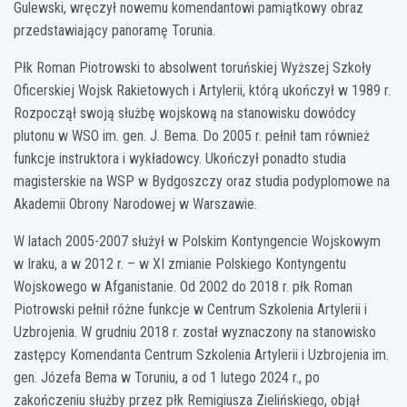
Gulewski, wręczył nowemu komendantowi pamiątkowy obraz
przedstawiający panoramę Torunia.
Płk Roman Piotrowski to absolwent toruńskiej Wyższej Szkoły
Oficerskiej Wojsk Rakietowych i Artylerii, którą ukończył w 1989 r.
Rozpoczął swoją służbę wojskową na stanowisku dowódcy
plutonu w WSO im. gen. J. Bema. Do 2005 r. pełnił tam również
funkcje instruktora i wykładowcy. Ukończył ponadto studia
magisterskie na WSP w Bydgoszczy oraz studia podyplomowe na
Akademii Obrony Narodowej w Warszawie.
W latach 2005-2007 służył w Polskim Kontyngencie Wojskowym
w Iraku, a w 2012 r. – w XI zmianie Polskiego Kontyngentu
Wojskowego w Afganistanie. Od 2002 do 2018 r. płk Roman
Piotrowski pełnił różne funkcje w Centrum Szkolenia Artylerii i
Uzbrojenia. W grudniu 2018 r. został wyznaczony na stanowisko
zastępcy Komendanta Centrum Szkolenia Artylerii i Uzbrojenia im.
gen. Józefa Bema w Toruniu, a od 1 lutego 2024 r., po
zakończeniu służby przez płk Remigiusza Zielińskiego, objął