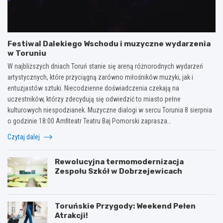
Festiwal Dalekiego Wschodu i muzyczne wydarzenia
w Toruniu
W najbliższych dniach Toruń stanie się areną różnorodnych wydarzeń
artystycznych, które przyciągną zarówno miłośników muzyki, jak i
entuzjastów sztuki. Niecodzienne doświadczenia czekają na
uczestników, którzy zdecydują się odwiedzić to miasto pełne
kulturowych niespodzianek. Muzyczne dialogi w sercu Torunia 8 sierpnia
o godzinie 18:00 Amfiteatr Teatru Baj Pomorski zaprasza…
Czytaj dalej
Rewolucyjna termomodernizacja
Zespołu Szkół w Dobrzejewicach
Toruńskie Przygody: Weekend Pełen
Atrakcji!