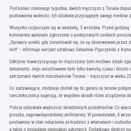
Pod koniec minionego tygodnia, dwóch mężczyzn z Torunia dopuścił
pozbawienia wolności. Ich działania przyciągnęły uwagę mediów z
Wszystko rozpoczęło się w niedzielę, 3 września. Przed godziną 
komisariatu wpłynęło zgłoszenie o podejrzanych osobach poruszają
„Sprawcy uciekli, gdy zorientowali się, że są obserwowani przez z
nich” – informuje sierżant sztabowy Sebastian Pypczyński z Komen
Odkrycie towarzyszącego im mężczyzny było możliwe dzięki zgubi
dokumenty. Jego aresztowanie było tylko kwestią czasu i doszło d
zatrzymano dwóch mieszkańców Torunia – mężczyzn w wieku 22 i
Co zadziwiające, złodzieje dostali się do garażu na terenie poli
rzecznika policji sugerują, że wspólnie ukradli różne urządzenia d
Policja odzyskała większość skradzionych przedmiotów. Co więce
proszku, najprawdopodobniej amfetaminy. W poniedziałek, 4 wrześni
postawiony w stan oskarżenia za kradzież z włamaniem i uszkodz
a także o posiadanie nielegalnej substancji. Dodatkowo śledczy p