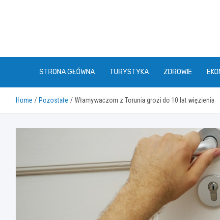
Skip
to
content
STRONA GŁÓWNA
TURYSTYKA
ZDROWIE
EKO
Home
Pozostałe
Włamywaczom z Torunia grozi do 10 lat więzienia