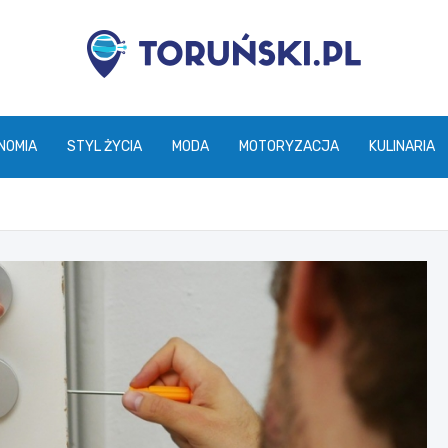
torunski.pl
NOMIA
STYL ŻYCIA
MODA
MOTORYZACJA
KULINARIA