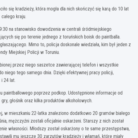
o się kradzieży, która mogła dla nich skończyć się karą do 10 lat
 całego kraju.
9:30 na stanowisko dowodzenia w centrali śródmiejskiego
cych się po terenie jednego z toruńskich boisk do paintballa.
głaszającego. Mimo to, policja doskonale wiedziała, kim był jeden z
dy Miejskiej Policji w Toruniu.
onej przez niego saszetce zawierającej telefon i wszystkie
o niego tego samego dnia. Dzięki efektywnej pracy policji,
 24 lat.
gonu paintballowego poprzez podkop. Udostępnione informacje od
o gry, głośnik oraz kilka produktów alkoholowych.
j, w mieszkaniu 22-latka znaleziono dodatkowo 20 gramów białego
a, mężczyźni zostali oficjalnie oskarżeni. Starszy z nich został
enie własności. Młodszy został oskarżony o te same przestępstwa,
ostawili mu jeszcze 30 zarzutów kradzieży i włamań, które miały