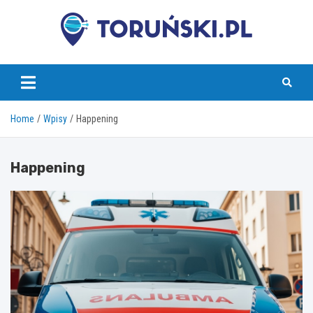
Skip
to
content
torunski.pl
Home
Wpisy
Happening
Happening