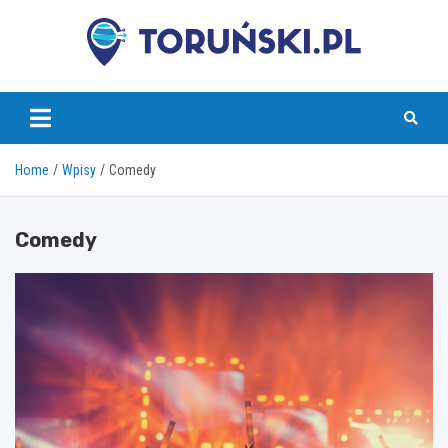
Skip
to
content
torunski.pl
Home
Wpisy
Comedy
Comedy