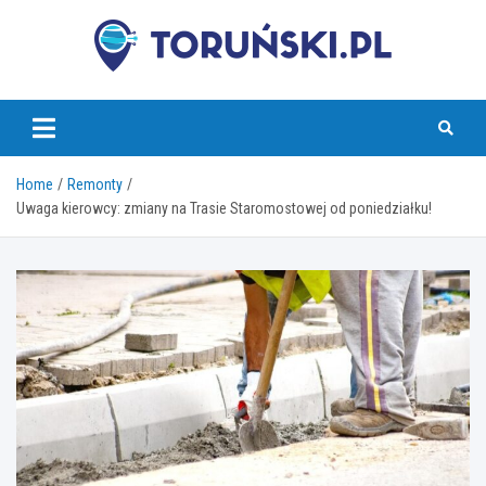
Skip
to
content
torunski.pl
Home
Remonty
Uwaga kierowcy: zmiany na Trasie Staromostowej od poniedziałku!