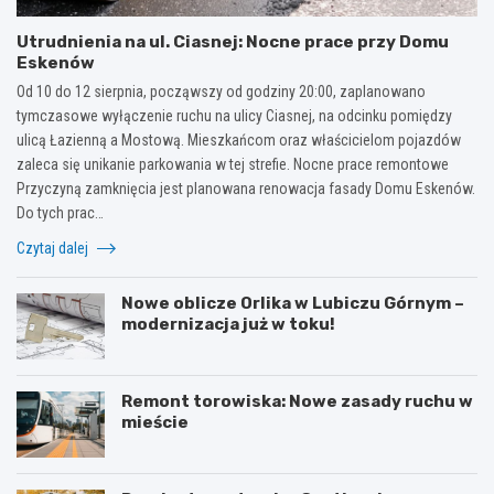
Utrudnienia na ul. Ciasnej: Nocne prace przy Domu
Eskenów
Od 10 do 12 sierpnia, począwszy od godziny 20:00, zaplanowano
tymczasowe wyłączenie ruchu na ulicy Ciasnej, na odcinku pomiędzy
ulicą Łazienną a Mostową. Mieszkańcom oraz właścicielom pojazdów
zaleca się unikanie parkowania w tej strefie. Nocne prace remontowe
Przyczyną zamknięcia jest planowana renowacja fasady Domu Eskenów.
Do tych prac…
Czytaj dalej
Nowe oblicze Orlika w Lubiczu Górnym –
modernizacja już w toku!
Remont torowiska: Nowe zasady ruchu w
mieście