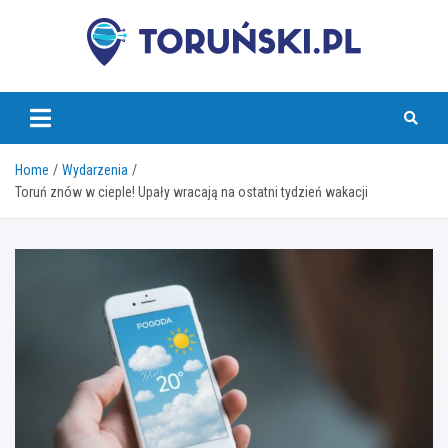
Skip
to
content
torunski.pl
Home
Wydarzenia
Toruń znów w cieple! Upały wracają na ostatni tydzień wakacji