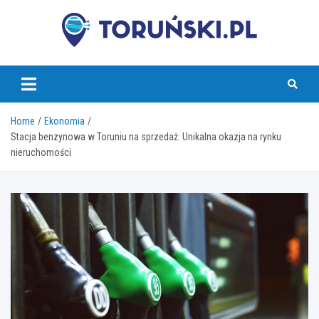
Skip
to
content
torunski.pl
Home
Ekonomia
Stacja benzynowa w Toruniu na sprzedaż: Unikalna okazja na rynku
nieruchomości