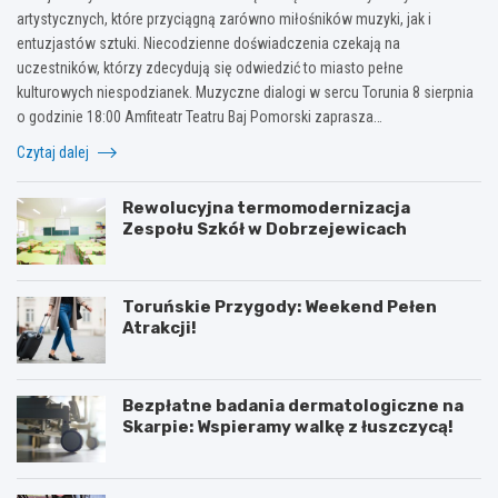
artystycznych, które przyciągną zarówno miłośników muzyki, jak i
entuzjastów sztuki. Niecodzienne doświadczenia czekają na
uczestników, którzy zdecydują się odwiedzić to miasto pełne
kulturowych niespodzianek. Muzyczne dialogi w sercu Torunia 8 sierpnia
o godzinie 18:00 Amfiteatr Teatru Baj Pomorski zaprasza…
Czytaj dalej
Rewolucyjna termomodernizacja
Zespołu Szkół w Dobrzejewicach
Toruńskie Przygody: Weekend Pełen
Atrakcji!
Bezpłatne badania dermatologiczne na
Skarpie: Wspieramy walkę z łuszczycą!