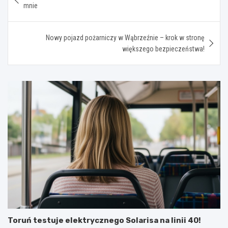
wpisu
mnie
Nowy pojazd pożarniczy w Wąbrzeźnie – krok w stronę
większego bezpieczeństwa!
Toruń testuje elektrycznego Solarisa na linii 40!