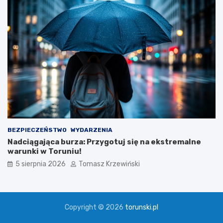
BEZPIECZEŃSTWO
WYDARZENIA
Nadciągająca burza: Przygotuj się na ekstremalne
warunki w Toruniu!
5 sierpnia 2026
Tomasz Krzewiński
Copyright © 2026
torunski.pl