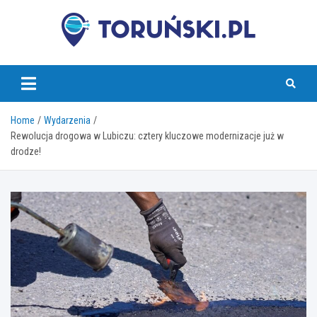
Skip
to
content
torunski.pl
Home
Wydarzenia
Rewolucja drogowa w Lubiczu: cztery kluczowe modernizacje już w
drodze!