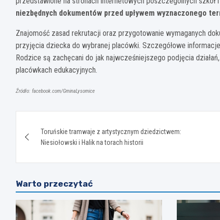
przedstawione na stronach internetowych poszczególnych szkół i
niezbędnych dokumentów przed upływem wyznaczonego ter
Znajomość zasad rekrutacji oraz przygotowanie wymaganych dok
przyjęcia dziecka do wybranej placówki. Szczegółowe informacje 
Rodzice są zachęcani do jak najwcześniejszego podjęcia działań
placówkach edukacyjnych.
Źródło: facebook.com/GminaLysomice
Nawigacja
Toruńskie tramwaje z artystycznym dziedzictwem:
wpisu
Niesiołowski i Halik na torach historii
Warto przeczytać