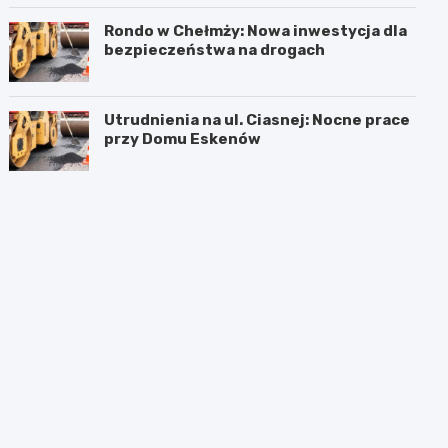
Rondo w Chełmży: Nowa inwestycja dla
bezpieczeństwa na drogach
Utrudnienia na ul. Ciasnej: Nocne prace
przy Domu Eskenów