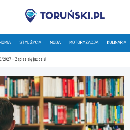
torunski.pl
NOMIA
STYL ŻYCIA
MODA
MOTORYZACJA
KULINARIA
/2027 – Zapisz się już dziś!