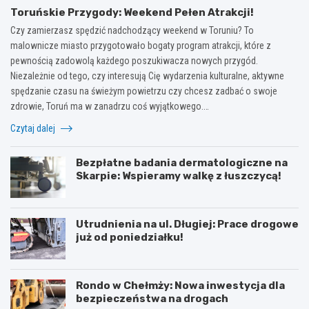
Toruńskie Przygody: Weekend Pełen Atrakcji!
Czy zamierzasz spędzić nadchodzący weekend w Toruniu? To
malownicze miasto przygotowało bogaty program atrakcji, które z
pewnością zadowolą każdego poszukiwacza nowych przygód.
Niezależnie od tego, czy interesują Cię wydarzenia kulturalne, aktywne
spędzanie czasu na świeżym powietrzu czy chcesz zadbać o swoje
zdrowie, Toruń ma w zanadrzu coś wyjątkowego.…
Czytaj dalej
Bezpłatne badania dermatologiczne na
Skarpie: Wspieramy walkę z łuszczycą!
Utrudnienia na ul. Długiej: Prace drogowe
już od poniedziałku!
Rondo w Chełmży: Nowa inwestycja dla
bezpieczeństwa na drogach