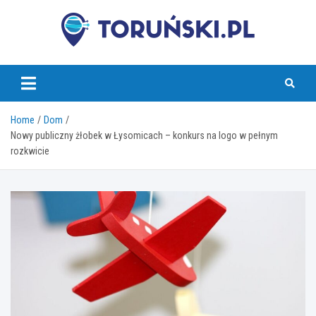
Skip
to
content
torunski.pl
Home
Dom
Nowy publiczny żłobek w Łysomicach – konkurs na logo w pełnym
rozkwicie