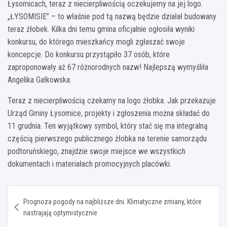
Łysomicach, teraz z niecierpliwością oczekujemy na jej logo.
„ŁYSOMISIE” – to właśnie pod tą nazwą będzie działał budowany
teraz żłobek. Kilka dni temu gmina oficjalnie ogłosiła wyniki
konkursu, do którego mieszkańcy mogli zgłaszać swoje
koncepcje. Do konkursu przystąpiło 37 osób, które
zaproponowały aż 67 różnorodnych nazw! Najlepszą wymyśliła
Angelika Gałkowska.
Teraz z niecierpliwością czekamy na logo żłobka. Jak przekazuje
Urząd Gminy Łysomice, projekty i zgłoszenia można składać do
11 grudnia. Ten wyjątkowy symbol, który stać się ma integralną
częścią pierwszego publicznego żłobka na terenie samorządu
podtoruńskiego, znajdzie swoje miejsce we wszystkich
dokumentach i materiałach promocyjnych placówki.
Nawigacja
Prognoza pogody na najbliższe dni. Klimatyczne zmiany, które
wpisu
nastrajają optymistycznie