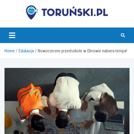
Skip
to
content
torunski.pl
Home
Edukacja
Nowoczesne przedszkole w Obrowie nabiera tempa!