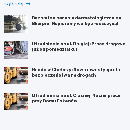
Czytaj dalej
Bezpłatne badania dermatologiczne na
Skarpie: Wspieramy walkę z łuszczycą!
Utrudnienia na ul. Długiej: Prace drogowe
już od poniedziałku!
Rondo w Chełmży: Nowa inwestycja dla
bezpieczeństwa na drogach
Utrudnienia na ul. Ciasnej: Nocne prace
przy Domu Eskenów