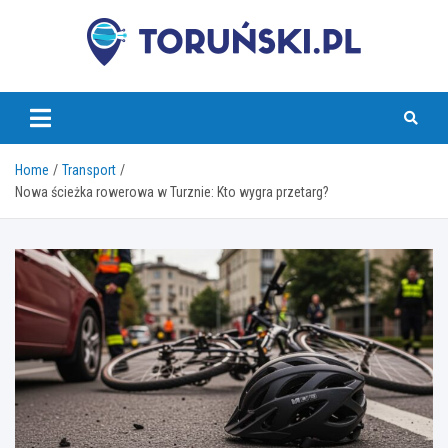
Skip
to
content
torunski.pl
Home
Transport
Nowa ścieżka rowerowa w Turznie: Kto wygra przetarg?