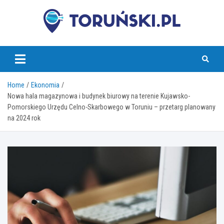
Skip
to
content
torunski.pl
Home
Ekonomia
Nowa hala magazynowa i budynek biurowy na terenie Kujawsko-
Pomorskiego Urzędu Celno-Skarbowego w Toruniu – przetarg planowany
na 2024 rok