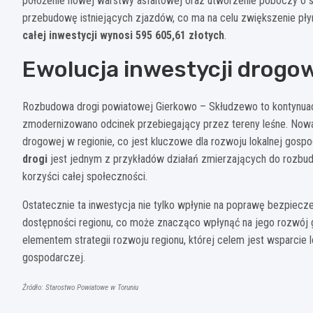
położenie nowej warstwy asfaltowej oraz utworzenie poboczy o s
przebudowę istniejących zjazdów, co ma na celu zwiększenie pł
całej inwestycji wynosi 595 605,61 złotych
.
Ewolucja inwestycji drogo
Rozbudowa drogi powiatowej Gierkowo – Skłudzewo to kontynuac
zmodernizowano odcinek przebiegający przez tereny leśne. Nowa f
drogowej w regionie, co jest kluczowe dla rozwoju lokalnej gosp
drogi
jest jednym z przykładów działań zmierzających do rozbudo
korzyści całej społeczności.
Ostatecznie ta inwestycja nie tylko wpłynie na poprawę bezpiecze
dostępności regionu, co może znacząco wpłynąć na jego rozwój g
elementem strategii rozwoju regionu, której celem jest wsparcie l
gospodarczej.
Źródło: Starostwo Powiatowe w Toruniu