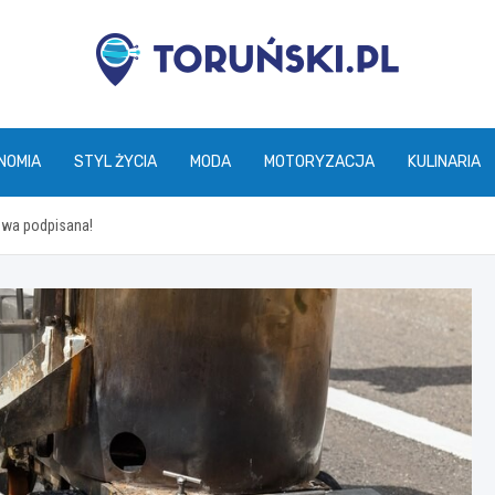
torunski.pl
NOMIA
STYL ŻYCIA
MODA
MOTORYZACJA
KULINARIA
owa podpisana!