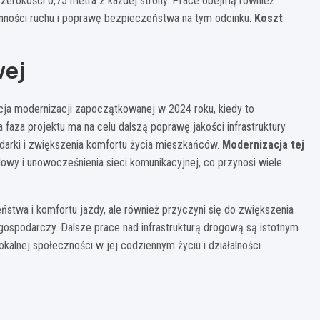
zerokości 0,75 metra z każdej strony. Prace obejmą również
ynności ruchu i poprawę bezpieczeństwa na tym odcinku.
Koszt
wej
ja modernizacji zapoczątkowanej w 2024 roku, kiedy to
aza projektu ma na celu dalszą poprawę jakości infrastruktury
odarki i zwiększenia komfortu życia mieszkańców.
Modernizacja tej
wy i unowocześnienia sieci komunikacyjnej, co przynosi wiele
ństwa i komfortu jazdy, ale również przyczyni się do zwiększenia
ospodarczy. Dalsze prace nad infrastrukturą drogową są istotnym
okalnej społeczności w jej codziennym życiu i działalności