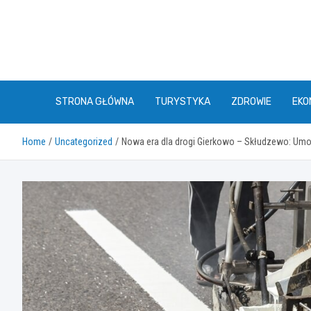
Skip
to
content
STRONA GŁÓWNA
TURYSTYKA
ZDROWIE
EKO
Home
Uncategorized
Nowa era dla drogi Gierkowo – Skłudzewo: Um