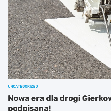
UNCATEGORIZED
Nowa era dla drogi Gierk
podpisana!