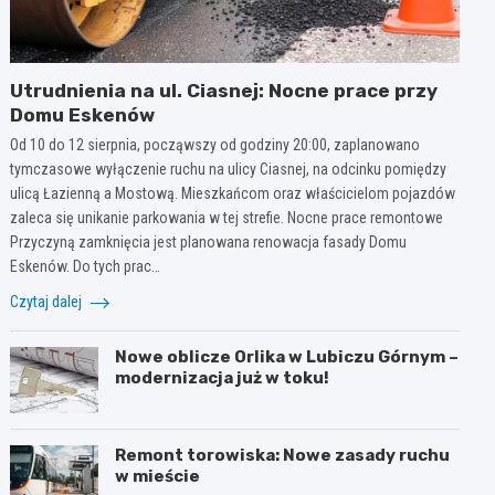
Utrudnienia na ul. Ciasnej: Nocne prace przy
Domu Eskenów
Od 10 do 12 sierpnia, począwszy od godziny 20:00, zaplanowano
tymczasowe wyłączenie ruchu na ulicy Ciasnej, na odcinku pomiędzy
ulicą Łazienną a Mostową. Mieszkańcom oraz właścicielom pojazdów
zaleca się unikanie parkowania w tej strefie. Nocne prace remontowe
Przyczyną zamknięcia jest planowana renowacja fasady Domu
Eskenów. Do tych prac…
Czytaj dalej
Nowe oblicze Orlika w Lubiczu Górnym –
modernizacja już w toku!
Remont torowiska: Nowe zasady ruchu
w mieście