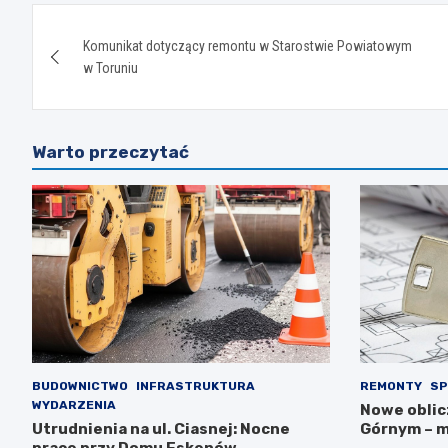
Nawigacja
Komunikat dotyczący remontu w Starostwie Powiatowym
wpisu
w Toruniu
Warto przeczytać
BUDOWNICTWO
INFRASTRUKTURA
REMONTY
SP
WYDARZENIA
Nowe oblic
Utrudnienia na ul. Ciasnej: Nocne
Górnym – m