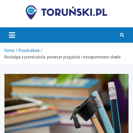
Skip
to
content
torunski.pl
Home
Przedszkola
Nostalgia z przedszkola: pierwsze przyjaźnie i niezapomniane chwile