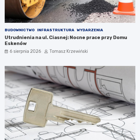
BUDOWNICTWO
INFRASTRUKTURA
WYDARZENIA
Utrudnienia na ul. Ciasnej: Nocne prace przy Domu
Eskenów
6 sierpnia 2026
Tomasz Krzewiński