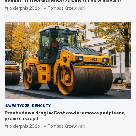
Remont torowiska: Nowe zasady ruchu w mieście
6 sierpnia 2026
Tomasz Krzewiński
INWESTYCJE
REMONTY
Przebudowa drogi w Gostkowie: umowa podpisana,
prace ruszają!
6 sierpnia 2026
Tomasz Krzewiński