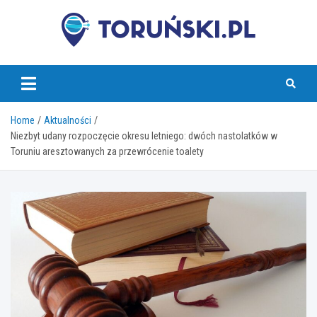
Skip
to
content
torunski.pl
Home
Aktualności
Niezbyt udany rozpoczęcie okresu letniego: dwóch nastolatków w
Toruniu aresztowanych za przewrócenie toalety