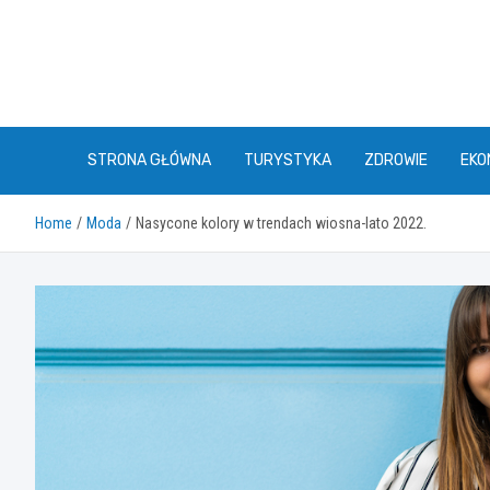
Skip
to
content
STRONA GŁÓWNA
TURYSTYKA
ZDROWIE
EKO
Home
Moda
Nasycone kolory w trendach wiosna-lato 2022.