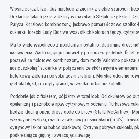
Wiosna coraz bliżej. Już niedługo zrzucimy z siebie szarości i beż
Dokładnie takich jakie widzimy w mazakach Stabilo czy Faber Cast
Paryża. Koralowe kombinezony, jaskrawo pomarańczowe szpilko-b
cukierki- torebki Lady Dior we wszystkich kolorach tęczy; cytryno
Ma to wiele wspólnego z popularnym ostatnio „dopamine dressing”
nastawienia. Warto sięgnąć chociażby po soczysty głęboki fiolet,
postawił na fioletowe kombinezony, dom mody Valentino pokazał 
nosić „szkolną” sukienkę w połączeniu ze skórzanymi elementam
butelkową zielenia i połyskującym srebrem. Morskie odcienie równ
głęboki błękit, rozmyty granat, wszystkie odcienie kobaltu.
Podobnie jak z fioletem, pójdźmy w total look. Od okularów po b
opaleniznę i paznokcie np.w cytrynowym odcieniu. Turkusowa s
będzie idealną opcją dress code do pracy (Stella McCartney). 
wakacyjnej walizki, razem z cekinowymi sandałami (Tod’s). Trawi
cytrynowy lakier na babce piaskowej. Cytryna pokrywa sukienki, pł
podkreślająca gigurę i zwracająca uwagę.