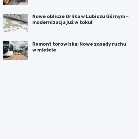
Nowe oblicze Orlika w Lubiczu Górnym –
modernizacja już w toku!
Remont torowiska: Nowe zasady ruchu
w mieście