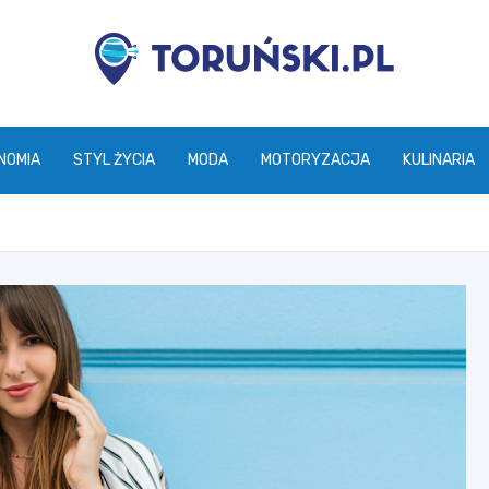
torunski.pl
NOMIA
STYL ŻYCIA
MODA
MOTORYZACJA
KULINARIA