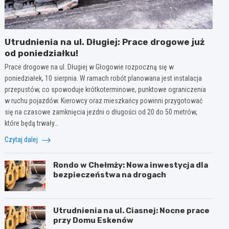
Utrudnienia na ul. Długiej: Prace drogowe już
od poniedziałku!
Prace drogowe na ul. Długiej w Głogowie rozpoczną się w
poniedziałek, 10 sierpnia. W ramach robót planowana jest instalacja
przepustów, co spowoduje krótkoterminowe, punktowe ograniczenia
w ruchu pojazdów. Kierowcy oraz mieszkańcy powinni przygotować
się na czasowe zamknięcia jezdni o długości od 20 do 50 metrów,
które będą trwały…
Czytaj dalej
Rondo w Chełmży: Nowa inwestycja dla
bezpieczeństwa na drogach
Utrudnienia na ul. Ciasnej: Nocne prace
przy Domu Eskenów