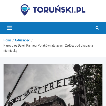
Skip
to
content
torunski.pl
Home
Aktualności
Narodowy Dzień Pamięci Polaków ratujących Żydów pod okupacją
niemiecką