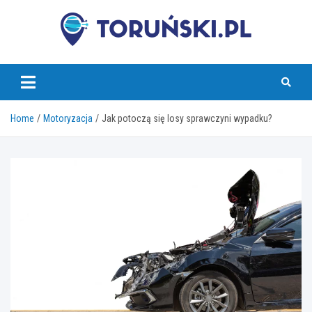
Skip
to
content
torunski.pl
Home
Motoryzacja
Jak potoczą się losy sprawczyni wypadku?