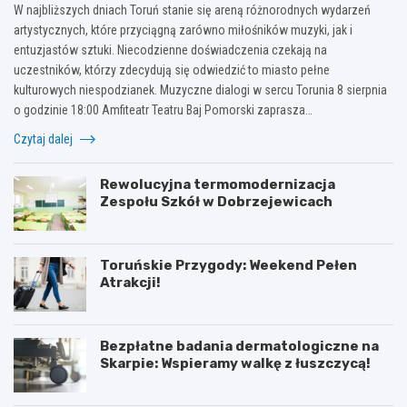
W najbliższych dniach Toruń stanie się areną różnorodnych wydarzeń
artystycznych, które przyciągną zarówno miłośników muzyki, jak i
entuzjastów sztuki. Niecodzienne doświadczenia czekają na
uczestników, którzy zdecydują się odwiedzić to miasto pełne
kulturowych niespodzianek. Muzyczne dialogi w sercu Torunia 8 sierpnia
o godzinie 18:00 Amfiteatr Teatru Baj Pomorski zaprasza…
Czytaj dalej
Rewolucyjna termomodernizacja
Zespołu Szkół w Dobrzejewicach
Toruńskie Przygody: Weekend Pełen
Atrakcji!
Bezpłatne badania dermatologiczne na
Skarpie: Wspieramy walkę z łuszczycą!