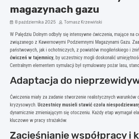
magazynach gazu
8 października 2025
Tomasz Krzewiński
W Palędziu Dolnym odbyły się intensywne ćwiczenia, mające na 
związanego z Kawernowymi Podziemnymi Magazynami Gazu. Zaang
państwowych, jak i ochotniczych, z powiatów mogileńskiego i żni
ćwiczeń w tajemnicy
, by uczestnicy mogli doskonalić umiejętno
Centralnym elementem symulacji był symulowany pożar lasu, stano
Adaptacja do nieprzewidy
Ćwiczenia miały za zadanie stworzenie realistycznych warunków o
kryzysowych.
Uczestnicy musieli stawić czoła niespodziew
dynamicznie zmieniającym się otoczeniu. Każdy etap wymagał ela
kluczowe w pracy strażaków.
Zacieśnianie współpracy i 