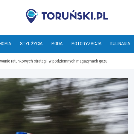
torunski.pl
NOMIA
STYL ŻYCIA
MODA
MOTORYZACJA
KULINARIA
towanie ratunkowych strategii w podziemnych magazynach gazu