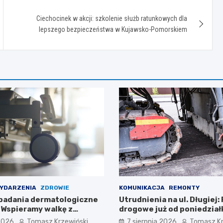
Ciechocinek w akcji: szkolenie służb ratunkowych dla
lepszego bezpieczeństwa w Kujawsko-Pomorskiem
YDARZENIA
ZDROWIE
KOMUNIKACJA
REMONTY
badania dermatologiczne
Utrudnienia na ul. Długiej:
: Wspieramy walkę z
drogowe już od poniedział
 2026
Tomasz Krzewiński
7 sierpnia 2026
Tomasz Kr