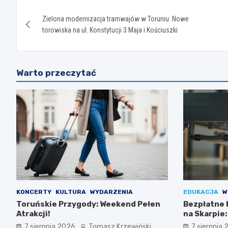
Nawigacja
Zielona modernizacja tramwajów w Toruniu: Nowe
wpisu
torowiska na ul. Konstytucji 3 Maja i Kościuszki
Warto przeczytać
KONCERTY
KULTURA
WYDARZENIA
EDUKACJA
W
Toruńskie Przygody: Weekend Pełen
Bezpłatne 
Atrakcji!
na Skarpie
łuszczycą!
7 sierpnia 2026
Tomasz Krzewiński
7 sierpnia