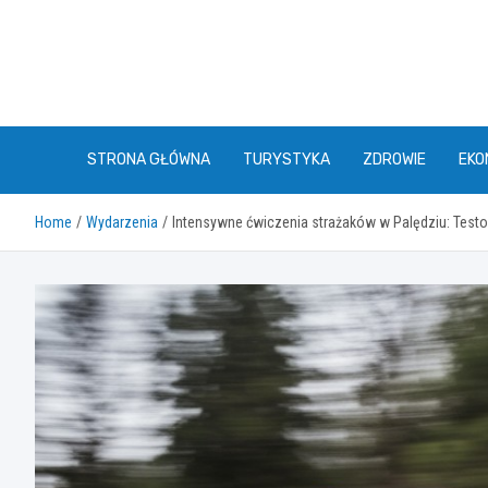
Skip
to
content
STRONA GŁÓWNA
TURYSTYKA
ZDROWIE
EKO
Home
Wydarzenia
Intensywne ćwiczenia strażaków w Palędziu: Tes