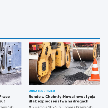
UNCATEGORIZED
 Prace
Rondo w Chełmży: Nowa inwestycja
ku!
dla bezpieczeństwa na drogach
zewiński
7 sierpnia 2026
Tomasz Krzewiński