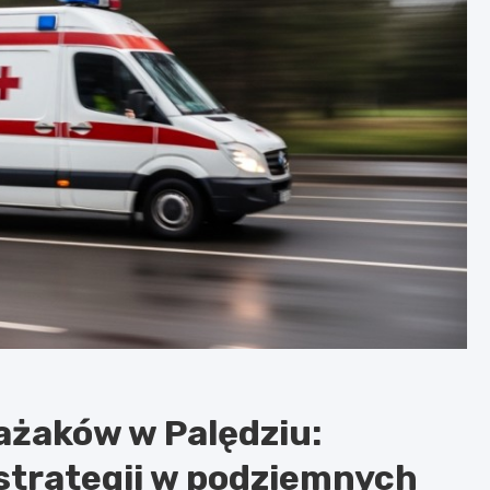
ażaków w Palędziu:
strategii w podziemnych