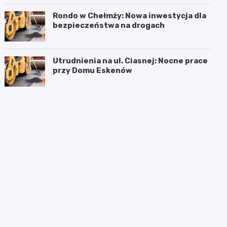
Rondo w Chełmży: Nowa inwestycja dla
bezpieczeństwa na drogach
Utrudnienia na ul. Ciasnej: Nocne prace
przy Domu Eskenów