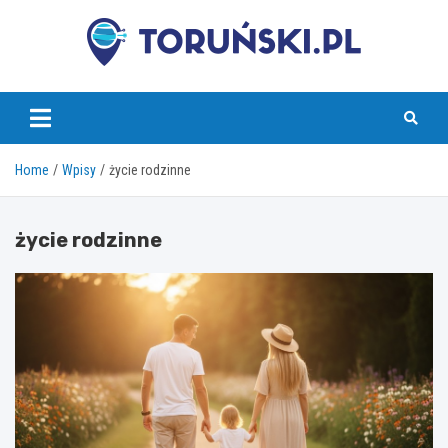
Skip
to
content
torunski.pl
Home
Wpisy
życie rodzinne
życie rodzinne