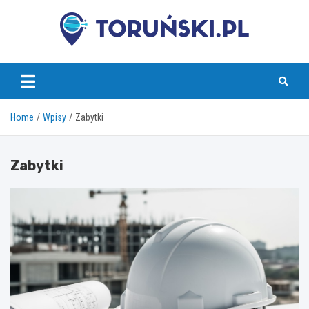
Skip
to
content
torunski.pl
Home
Wpisy
Zabytki
Zabytki