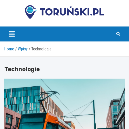
Skip
to
content
torunski.pl
Home
Wpisy
Technologie
Technologie