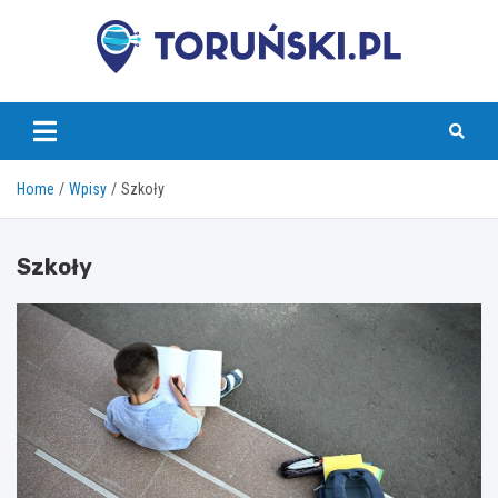
Skip
to
content
torunski.pl
Home
Wpisy
Szkoły
Szkoły