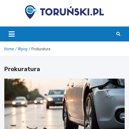
Skip
to
content
torunski.pl
Home
Wpisy
Prokuratura
Prokuratura