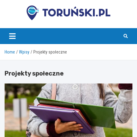
Skip
to
content
torunski.pl
Home
Wpisy
Projekty społeczne
Projekty społeczne