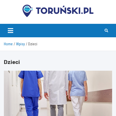
Skip
to
content
torunski.pl
Home
Wpisy
Dzieci
Dzieci