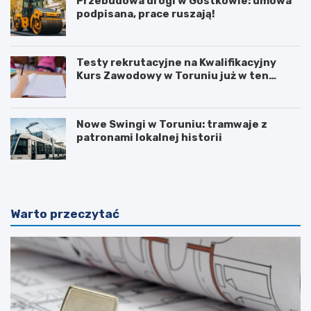
Przebudowa drogi w Gostkowie: umowa
podpisana, prace ruszają!
Testy rekrutacyjne na Kwalifikacyjny
Kurs Zawodowy w Toruniu już w ten
weekend!
Nowe Swingi w Toruniu: tramwaje z
patronami lokalnej historii
Warto przeczytać