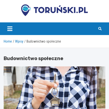
Skip
to
content
torunski.pl
Home
Wpisy
Budownictwo społeczne
Budownictwo społeczne